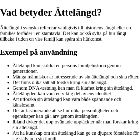
Vad betyder Ättelängd?
Ättelängd i svenska refererar vanligtvis till historiens längd eller en
families förfäder i en stamtavla. Det kan också syfta på hur långt
tillbaka i tiden en viss familj kan spåra sin härkomst.
Exempel på användning
Ättelängd kan skildra en persons familjehistoria genom
generationer.
Många människor är intresserade av sin ättelängd och sina rötter.
Det finns olika sätt att forska kring sin ättelängd.
Genom DNA-testning kan man få klarhet kring sin ättelängd.
Ättelängden kan vara en viktig del av ens identitet.
Att utforska sin ättelängd kan vara både spännande och
känslosamt.
Det är fascinerande att se hur olika personligheter och
egenskaper kan gå i arv genom ättelängden.
Ibland dyker det upp oväntade upptäckter när man forskar kring
sin ättelängd.
Att ha kunskap om sin ättelängd kan ge en djupare förståelse för
sig själv och sin familj.