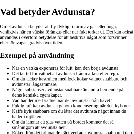
Vad betyder Avdunsta?
Ordet avdunsta betyder att fly flyktigt i form av gas eller ånga,
vanligtvis när en vätska förångas eller när fukt torkar ut. Det kan också
användas i överförd betydelse för att beskriva något som försvinner
eller försvagas gradvis över tiden.
Exempel på användning
När en vätska exponeras för luft, kan den börja avdunsta.
Det tar tid för vattnet att avdunsta från marken efter regn.
Om du täcker kastrullen med lock kokar vattnet snabbare och
avdunstar långsammare.
Några substanser avdunstar snabbare än andra beroende på
deras kemiska egenskaper.
Vad händer med vattnet när det avdunstar från havet?
Fuktig luft kan avdunsta genom kondensering när den kyls ner.
Kaffe kyls snabbare om du låter det avdunsta något innan du
häller i mjölken.
Om du lämnar ett glas vatten på bordet kommer det så
småningom att avdunsta helt.
Röken från det brinnande träet verkade avdunsta snabbare i den