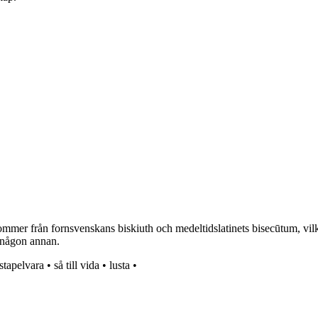
mmer från fornsvenskans biskiuth och medeltidslatinets bisecūtum, vilk
t någon annan.
stapelvara
•
så till vida
•
lusta
•