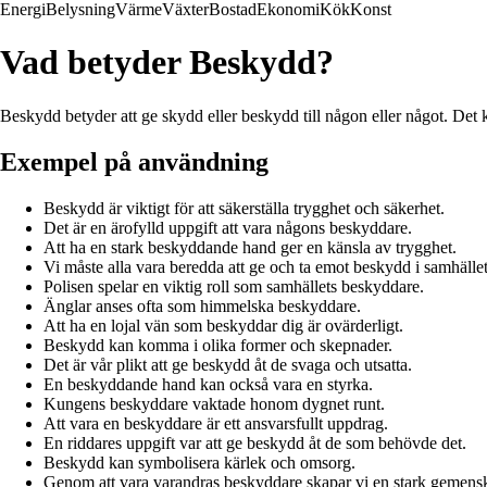
Energi
Belysning
Värme
Växter
Bostad
Ekonomi
Kök
Konst
Vad betyder Beskydd?
Beskydd betyder att ge skydd eller beskydd till någon eller något. Det kan
Exempel på användning
Beskydd är viktigt för att säkerställa trygghet och säkerhet.
Det är en ärofylld uppgift att vara någons beskyddare.
Att ha en stark beskyddande hand ger en känsla av trygghet.
Vi måste alla vara beredda att ge och ta emot beskydd i samhället
Polisen spelar en viktig roll som samhällets beskyddare.
Änglar anses ofta som himmelska beskyddare.
Att ha en lojal vän som beskyddar dig är ovärderligt.
Beskydd kan komma i olika former och skepnader.
Det är vår plikt att ge beskydd åt de svaga och utsatta.
En beskyddande hand kan också vara en styrka.
Kungens beskyddare vaktade honom dygnet runt.
Att vara en beskyddare är ett ansvarsfullt uppdrag.
En riddares uppgift var att ge beskydd åt de som behövde det.
Beskydd kan symbolisera kärlek och omsorg.
Genom att vara varandras beskyddare skapar vi en stark gemens