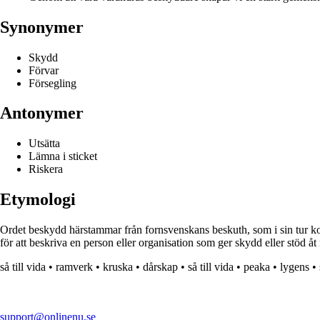
Synonymer
Skydd
Förvar
Försegling
Antonymer
Utsätta
Lämna i sticket
Riskera
Etymologi
Ordet beskydd härstammar från fornsvenskans beskuth, som i sin tur ko
för att beskriva en person eller organisation som ger skydd eller stöd å
så till vida
•
ramverk
•
kruska
•
dårskap
•
så till vida
•
peaka
•
lygens
•
support@onlinenu.se