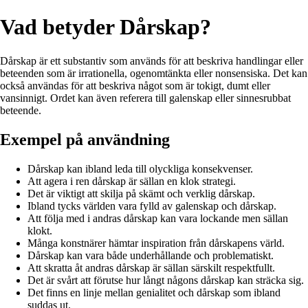
Vad betyder Dårskap?
Dårskap är ett substantiv som används för att beskriva handlingar eller
beteenden som är irrationella, ogenomtänkta eller nonsensiska. Det kan
också användas för att beskriva något som är tokigt, dumt eller
vansinnigt. Ordet kan även referera till galenskap eller sinnesrubbat
beteende.
Exempel på användning
Dårskap kan ibland leda till olyckliga konsekvenser.
Att agera i ren dårskap är sällan en klok strategi.
Det är viktigt att skilja på skämt och verklig dårskap.
Ibland tycks världen vara fylld av galenskap och dårskap.
Att följa med i andras dårskap kan vara lockande men sällan
klokt.
Många konstnärer hämtar inspiration från dårskapens värld.
Dårskap kan vara både underhållande och problematiskt.
Att skratta åt andras dårskap är sällan särskilt respektfullt.
Det är svårt att förutse hur långt någons dårskap kan sträcka sig.
Det finns en linje mellan genialitet och dårskap som ibland
suddas ut.