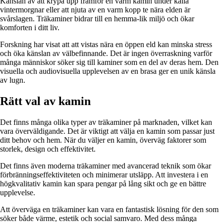
Känslan av att krypa upp framför en varm kamin under kalla
vintermorgnar eller att njuta av en varm kopp te nära elden är
svårslagen. Träkaminer bidrar till en hemma-lik miljö och ökar
komforten i ditt liv.
Forskning har visat att att vistas nära en öppen eld kan minska stress
och öka känslan av välbefinnande. Det är ingen överraskning varför
många människor söker sig till kaminer som en del av deras hem. Den
visuella och audiovisuella upplevelsen av en brasa ger en unik känsla
av lugn.
Rätt val av kamin
Det finns många olika typer av träkaminer på marknaden, vilket kan
vara överväldigande. Det är viktigt att välja en kamin som passar just
ditt behov och hem. När du väljer en kamin, överväg faktorer som
storlek, design och effektivitet.
Det finns även moderna träkaminer med avancerad teknik som ökar
förbränningseffektiviteten och minimerar utsläpp. Att investera i en
högkvalitativ kamin kan spara pengar på lång sikt och ge en bättre
upplevelse.
Att överväga en träkaminer kan vara en fantastisk lösning för den som
söker både värme, estetik och social samvaro. Med dess många