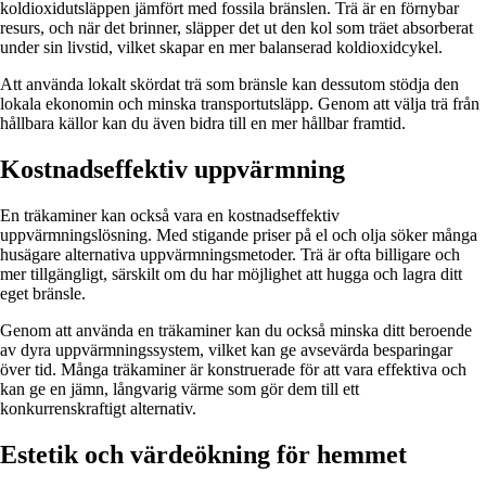
koldioxidutsläppen jämfört med fossila bränslen. Trä är en förnybar
resurs, och när det brinner, släpper det ut den kol som träet absorberat
under sin livstid, vilket skapar en mer balanserad koldioxidcykel.
Att använda lokalt skördat trä som bränsle kan dessutom stödja den
lokala ekonomin och minska transportutsläpp. Genom att välja trä från
hållbara källor kan du även bidra till en mer hållbar framtid.
Kostnadseffektiv uppvärmning
En träkaminer kan också vara en kostnadseffektiv
uppvärmningslösning. Med stigande priser på el och olja söker många
husägare alternativa uppvärmningsmetoder. Trä är ofta billigare och
mer tillgängligt, särskilt om du har möjlighet att hugga och lagra ditt
eget bränsle.
Genom att använda en träkaminer kan du också minska ditt beroende
av dyra uppvärmningssystem, vilket kan ge avsevärda besparingar
över tid. Många träkaminer är konstruerade för att vara effektiva och
kan ge en jämn, långvarig värme som gör dem till ett
konkurrenskraftigt alternativ.
Estetik och värdeökning för hemmet