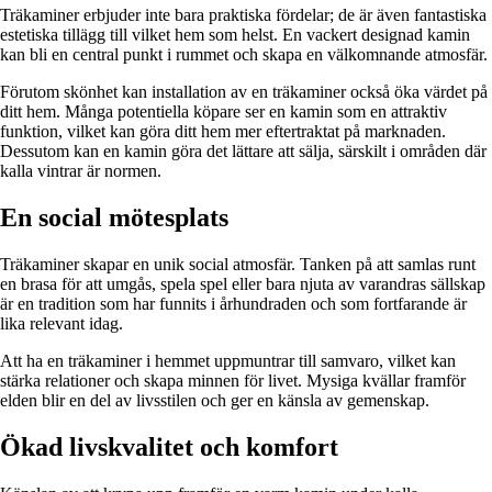
Träkaminer erbjuder inte bara praktiska fördelar; de är även fantastiska
estetiska tillägg till vilket hem som helst. En vackert designad kamin
kan bli en central punkt i rummet och skapa en välkomnande atmosfär.
Förutom skönhet kan installation av en träkaminer också öka värdet på
ditt hem. Många potentiella köpare ser en kamin som en attraktiv
funktion, vilket kan göra ditt hem mer eftertraktat på marknaden.
Dessutom kan en kamin göra det lättare att sälja, särskilt i områden där
kalla vintrar är normen.
En social mötesplats
Träkaminer skapar en unik social atmosfär. Tanken på att samlas runt
en brasa för att umgås, spela spel eller bara njuta av varandras sällskap
är en tradition som har funnits i århundraden och som fortfarande är
lika relevant idag.
Att ha en träkaminer i hemmet uppmuntrar till samvaro, vilket kan
stärka relationer och skapa minnen för livet. Mysiga kvällar framför
elden blir en del av livsstilen och ger en känsla av gemenskap.
Ökad livskvalitet och komfort