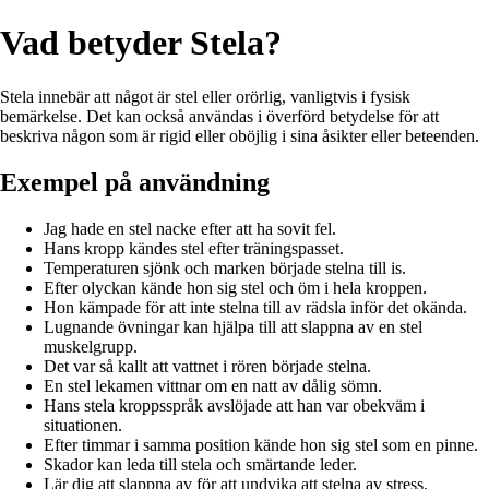
Vad betyder Stela?
Stela innebär att något är stel eller orörlig, vanligtvis i fysisk
bemärkelse. Det kan också användas i överförd betydelse för att
beskriva någon som är rigid eller oböjlig i sina åsikter eller beteenden.
Exempel på användning
Jag hade en stel nacke efter att ha sovit fel.
Hans kropp kändes stel efter träningspasset.
Temperaturen sjönk och marken började stelna till is.
Efter olyckan kände hon sig stel och öm i hela kroppen.
Hon kämpade för att inte stelna till av rädsla inför det okända.
Lugnande övningar kan hjälpa till att slappna av en stel
muskelgrupp.
Det var så kallt att vattnet i rören började stelna.
En stel lekamen vittnar om en natt av dålig sömn.
Hans stela kroppsspråk avslöjade att han var obekväm i
situationen.
Efter timmar i samma position kände hon sig stel som en pinne.
Skador kan leda till stela och smärtande leder.
Lär dig att slappna av för att undvika att stelna av stress.