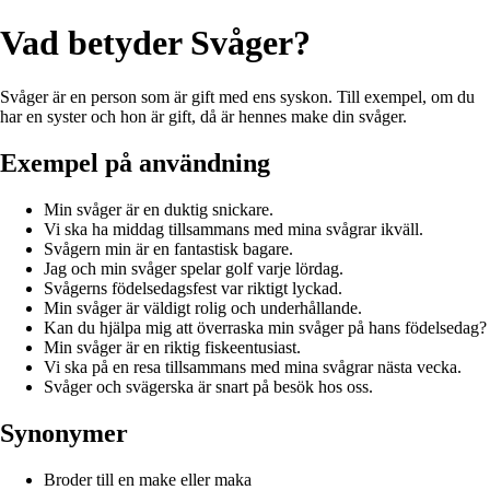
Vad betyder Svåger?
Svåger är en person som är gift med ens syskon. Till exempel, om du
har en syster och hon är gift, då är hennes make din svåger.
Exempel på användning
Min svåger är en duktig snickare.
Vi ska ha middag tillsammans med mina svågrar ikväll.
Svågern min är en fantastisk bagare.
Jag och min svåger spelar golf varje lördag.
Svågerns födelsedagsfest var riktigt lyckad.
Min svåger är väldigt rolig och underhållande.
Kan du hjälpa mig att överraska min svåger på hans födelsedag?
Min svåger är en riktig fiskeentusiast.
Vi ska på en resa tillsammans med mina svågrar nästa vecka.
Svåger och svägerska är snart på besök hos oss.
Synonymer
Broder till en make eller maka