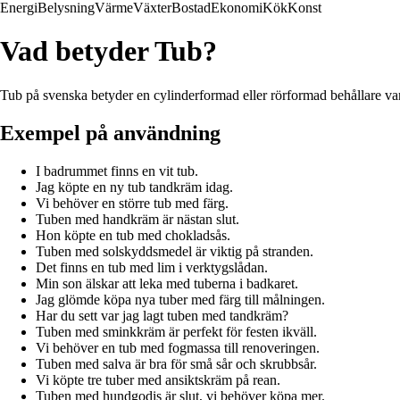
Energi
Belysning
Värme
Växter
Bostad
Ekonomi
Kök
Konst
Vad betyder Tub?
Tub på svenska betyder en cylinderformad eller rörformad behållare vanl
Exempel på användning
I badrummet finns en vit tub.
Jag köpte en ny tub tandkräm idag.
Vi behöver en större tub med färg.
Tuben med handkräm är nästan slut.
Hon köpte en tub med chokladsås.
Tuben med solskyddsmedel är viktig på stranden.
Det finns en tub med lim i verktygslådan.
Min son älskar att leka med tuberna i badkaret.
Jag glömde köpa nya tuber med färg till målningen.
Har du sett var jag lagt tuben med tandkräm?
Tuben med sminkkräm är perfekt för festen ikväll.
Vi behöver en tub med fogmassa till renoveringen.
Tuben med salva är bra för små sår och skrubbsår.
Vi köpte tre tuber med ansiktskräm på rean.
Tuben med hundgodis är slut, vi behöver köpa mer.