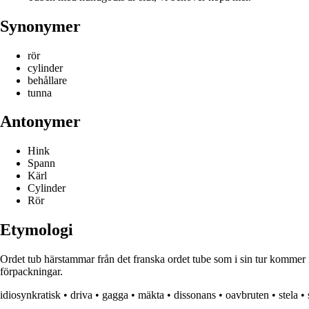
Synonymer
rör
cylinder
behållare
tunna
Antonymer
Hink
Spann
Kärl
Cylinder
Rör
Etymologi
Ordet tub härstammar från det franska ordet tube som i sin tur kommer frå
förpackningar.
idiosynkratisk
•
driva
•
gagga
•
mäkta
•
dissonans
•
oavbruten
•
stela
•